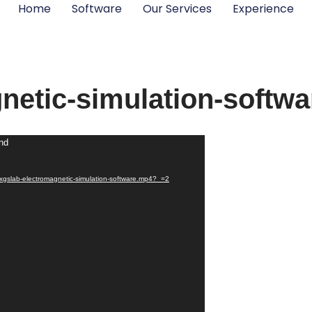
Home
Software
Our Services
Experience
netic-simulation-softwa
und
6/xgslab-electromagnetic-simulation-software.mp4?_=2